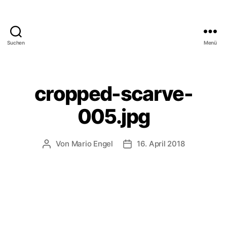
Suchen
Menü
Lernsoftware
zum
Download
für
cropped-scarve-
zuhause
und
005.jpg
die
Schule
Von
Mario Engel
16. April 2018
Beitragsautor
Veröffentlichungsdatum