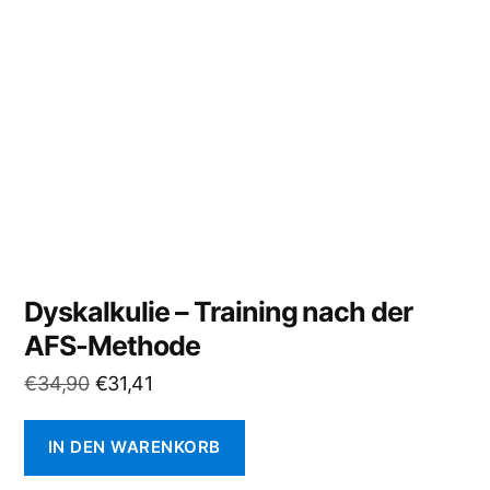
Dyskalkulie – Training nach der
AFS-Methode
Ursprünglicher
Aktueller
€
34,90
€
31,41
Preis
Preis
war:
ist:
IN DEN WARENKORB
€34,90
€31,41.