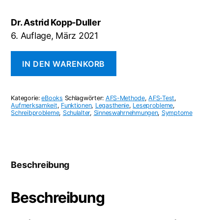
Preis
Preis
war:
ist:
Dr. Astrid Kopp-Duller
€34,90
€31,41.
6. Auflage, März 2021
Legasthenie
IN DEN WARENKORB
-
Training
nach
der
Kategorie:
eBooks
Schlagwörter:
AFS-Methode
,
AFS-Test
,
AFS-
Aufmerksamkeit
,
Funktionen
,
Legasthenie
,
Leseprobleme
,
Schreibprobleme
,
Schulalter
,
Sinneswahrnehmungen
,
Symptome
Methode
Menge
Beschreibung
Beschreibung