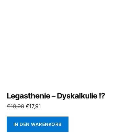
Legasthenie – Dyskalkulie !?
Ursprünglicher
Aktueller
€
19,90
€
17,91
Preis
Preis
war:
ist:
IN DEN WARENKORB
€19,90
€17,91.