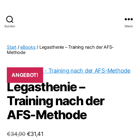
Suchen
Menü
Lernsoftware
zum
Download
Start
/
eBooks
/ Legasthenie – Training nach der AFS-
für
Methode
zuhause
und
die
ANGEBOT!
Schule
Legasthenie –
Training nach der
AFS-Methode
Ursprünglicher
Aktueller
€
34,90
€
31,41