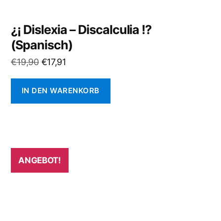
¿¡ Dislexia – Discalculia !?
(Spanisch)
Ursprünglicher
Aktueller
€
19,90
€
17,91
Preis
Preis
war:
ist:
IN DEN WARENKORB
€19,90
€17,91.
ANGEBOT!